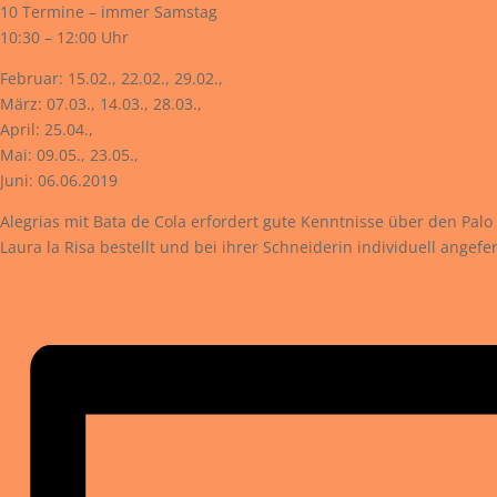
10 Termine – immer Samstag
10:30 – 12:00 Uhr
Februar: 15.02., 22.02., 29.02.,
März: 07.03., 14.03., 28.03.,
April: 25.04.,
Mai: 09.05., 23.05.,
Juni: 06.06.2019
Alegrias mit Bata de Cola erfordert gute Kenntnisse über den Palo
Laura la Risa bestellt und bei ihrer Schneiderin individuell angefe