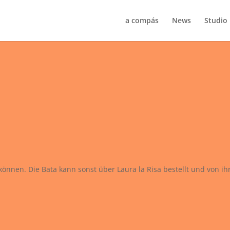
a compás
News
Studio
n können. Die Bata kann sonst über Laura la Risa bestellt und von i