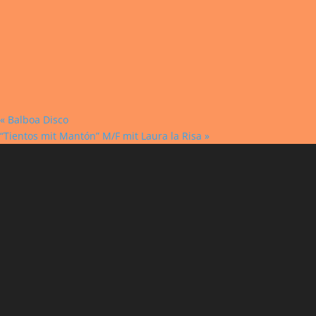
«
Balboa Disco
“Tientos mit Mantón” M/F mit Laura la Risa
»