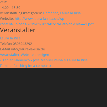
Zeit:
14:00 - 15:30
Veranstaltungskategorien:
Flamenco
,
Laura la Risa
Website:
http://www.laura-la-risa.de/wp-
content/uploads/2019/01/2019-02-19-Bata-de-Cola-A-1.pdf
Veranstalter
Laura la Risa
Telefon
0306943292
E-Mail
info@laura-la-risa.de
Veranstalter-Website anzeigen
«
Tablao Flamenco – José Manuel Reina & Laura la Risa
Familienfasching im a compás
»