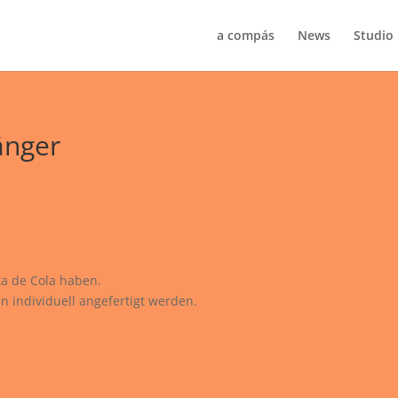
a compás
News
Studio
änger
ata de Cola haben.
in individuell angefertigt werden.