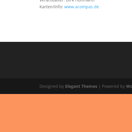
Karten/Info:
www.acompas.de
Designed by
Elegant Themes
| Powered by
Wo