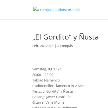
„El Gordito“ y Ñusta
Feb. 24, 2023
|
a compás
Samstag, 09.03.24
20:00 – 22:00
Tablao Flamenco
traditioneller Flamenco in 2 Sets
Tanz:„El Gordito“ y Ñusta
Gesang: Javier Castrillón
Gitarre: Valle Monje
Veranstalter: Dirk Hoffmann