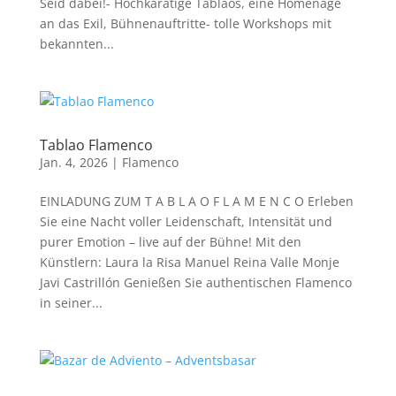
Seid dabei!- Hochkarätige Tablaos, eine Homenage
an das Exil, Bühnenauftritte- tolle Workshops mit
bekannten...
Tablao Flamenco
Jan. 4, 2026
|
Flamenco
EINLADUNG ZUM T A B L A O F L A M E N C O Erleben
Sie eine Nacht voller Leidenschaft, Intensität und
purer Emotion – live auf der Bühne! Mit den
Künstlern: Laura la Risa Manuel Reina Valle Monje
Javi Castrillón Genießen Sie authentischen Flamenco
in seiner...