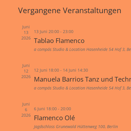
Veranstaltungen
Vergangene Veranstaltungen
Juni
13 Juni 20:00
-
23:00
13
2026
Tablao Flamenco
a compás Studio & Location
Hasenheide 54 Hof 3, Be
Juni
12 Juni 18:00
-
14 Juni 14:30
12
2026
Manuela Barrios Tanz und Tech
a compás Studio & Location
Hasenheide 54 Hof 3, Be
Juni
6 Juni 18:00
-
20:00
6
2026
Flamenco Olé
Jagdschloss Grunewald
Hüttenweg 100, Berlin