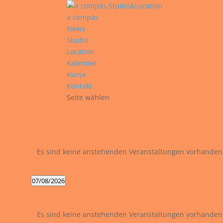
a compás
News
Studio
Location
Kalender
Kurse
Kontakt
Seite wählen
Es sind keine anstehenden Veranstaltungen vorhanden
07/08/2026
Datum
Kalender
wählen.
von
Es sind keine anstehenden Veranstaltungen vorhanden