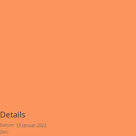
Google Kalender
iCalendar
Outlook 365
Outlook Live
Details
Datum:
14 Januar 2023
Zeit: