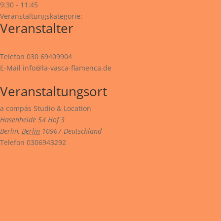
9:30 - 11:45
Veranstaltungskategorie:
Flamenco
Veranstalter
La Vasca Flamenca e.V.
Telefon
030 69409904
E-Mail
info@la-vasca-flamenca.de
Veranstalter-Website anzeigen
Veranstaltungsort
a compás Studio & Location
Hasenheide 54 Hof 3
Berlin
,
Berlin
10967
Deutschland
Google Karte anzeigen
Telefon
0306943292
Veranstaltungsort-Website anzeigen