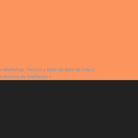
«
Workshop: Técnica y Baile de Bata de Cola 2
Concurso de Sevillanas
»