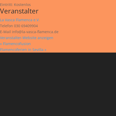
Eintritt:
Kostenlos
Veranstalter
La Vasca Flamenca e.V.
Telefon
030 69409904
E-Mail
info@la-vasca-flamenca.de
Veranstalter-Website anzeigen
«
FlamencoFusion
Flamencoferien in Sevilla
»