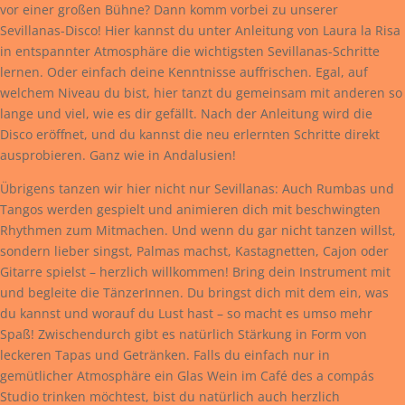
vor einer großen Bühne? Dann komm vorbei zu unserer
Sevillanas-Disco! Hier kannst du unter Anleitung von Laura la Risa
in entspannter Atmosphäre die wichtigsten Sevillanas-Schritte
lernen. Oder einfach deine Kenntnisse auffrischen. Egal, auf
welchem Niveau du bist, hier tanzt du gemeinsam mit anderen so
lange und viel, wie es dir gefällt. Nach der Anleitung wird die
Disco eröffnet, und du kannst die neu erlernten Schritte direkt
ausprobieren. Ganz wie in Andalusien!
Übrigens tanzen wir hier nicht nur Sevillanas: Auch Rumbas und
Tangos werden gespielt und animieren dich mit beschwingten
Rhythmen zum Mitmachen. Und wenn du gar nicht tanzen willst,
sondern lieber singst, Palmas machst, Kastagnetten, Cajon oder
Gitarre spielst – herzlich willkommen! Bring dein Instrument mit
und begleite die TänzerInnen. Du bringst dich mit dem ein, was
du kannst und worauf du Lust hast – so macht es umso mehr
Spaß! Zwischendurch gibt es natürlich Stärkung in Form von
leckeren Tapas und Getränken. Falls du einfach nur in
gemütlicher Atmosphäre ein Glas Wein im Café des a compás
Studio trinken möchtest, bist du natürlich auch herzlich