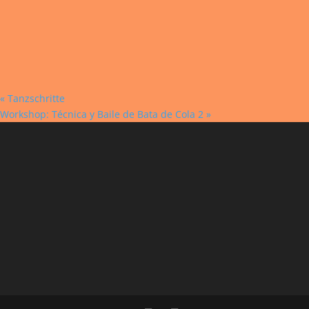
«
Tanzschritte
Workshop: Técnica y Baile de Bata de Cola 2
»