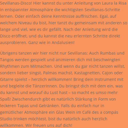
Sevillanas-Disco! Hier kannst du unter Anleitung von Laura la Risa
in entspannter Atmosphäre die wichtigsten Sevillanas-Schritte
lernen. Oder einfach deine Kenntnisse auffrischen. Egal, auf
welchem Niveau du bist, hier tanzt du gemeinsam mit anderen so
lange und viel, wie es dir gefällt. Nach der Anleitung wird die
Disco eröffnet, und du kannst die neu erlernten Schritte direkt
ausprobieren. Ganz wie in Andalusien!
Übrigens tanzen wir hier nicht nur Sevillanas: Auch Rumbas und
Tangos werden gespielt und animieren dich mit beschwingten
Rhythmen zum Mitmachen. Und wenn du gar nicht tanzen willst,
sondern lieber singst, Palmas machst, Kastagnetten, Cajon oder
Gitarre spielst – herzlich willkommen! Bring dein Instrument mit
und begleite die TänzerInnen. Du bringst dich mit dem ein, was
du kannst und worauf du Lust hast – so macht es umso mehr
Spaß! Zwischendurch gibt es natürlich Stärkung in Form von
leckeren Tapas und Getränken. Falls du einfach nur in
gemütlicher Atmosphäre ein Glas Wein im Café des a compás
Studio trinken möchtest, bist du natürlich auch herzlich
willkommen. Wir freuen uns auf dich!