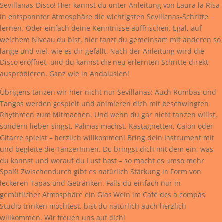
Sevillanas-Disco! Hier kannst du unter Anleitung von Laura la Risa
in entspannter Atmosphäre die wichtigsten Sevillanas-Schritte
lernen. Oder einfach deine Kenntnisse auffrischen. Egal, auf
welchem Niveau du bist, hier tanzt du gemeinsam mit anderen so
lange und viel, wie es dir gefällt. Nach der Anleitung wird die
Disco eröffnet, und du kannst die neu erlernten Schritte direkt
ausprobieren. Ganz wie in Andalusien!
Übrigens tanzen wir hier nicht nur Sevillanas: Auch Rumbas und
Tangos werden gespielt und animieren dich mit beschwingten
Rhythmen zum Mitmachen. Und wenn du gar nicht tanzen willst,
sondern lieber singst, Palmas machst, Kastagnetten, Cajon oder
Gitarre spielst – herzlich willkommen! Bring dein Instrument mit
und begleite die TänzerInnen. Du bringst dich mit dem ein, was
du kannst und worauf du Lust hast – so macht es umso mehr
Spaß! Zwischendurch gibt es natürlich Stärkung in Form von
leckeren Tapas und Getränken. Falls du einfach nur in
gemütlicher Atmosphäre ein Glas Wein im Café des a compás
Studio trinken möchtest, bist du natürlich auch herzlich
willkommen. Wir freuen uns auf dich!