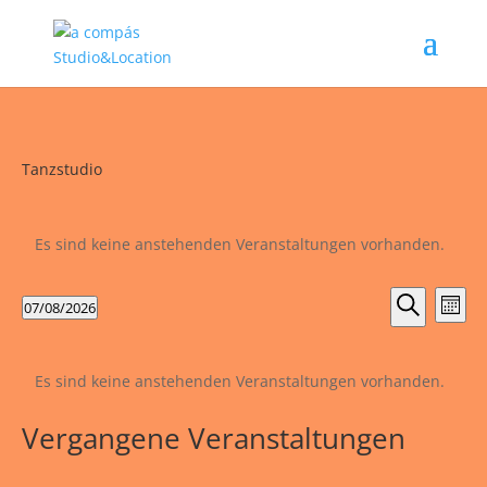
Tanzstudio
Es sind keine anstehenden Veranstaltungen vorhanden.
Verans
Ver
07/08/2026
Monat
Ans
Suche
Suche
Datum
Nav
und
Kalender
wählen.
Ansicht
von
Es sind keine anstehenden Veranstaltungen vorhanden.
Naviga
Veranstaltungen
Vergangene Veranstaltungen