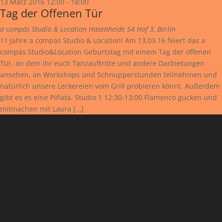
13 März 2016 12:00
-
18:00
Tag der Offenen Tür
a compás Studio & Location
Hasenheide 54 Hof 3, Berlin
11 Jahre a compás Studio & Location! Am 13.03.16 feiert das a
compás Studio&Location Geburtstag mit einem Tag der offenen
Tür, an dem ihr euch Tanzauftritte und andere Darbietungen
ansehen, an Workshops und Schnupperstunden teilnehmen und
natürlich unsere Leckereien vom Grill probieren könnt. Außerdem
gibt es es eine Piñata. Studio 1 12:30-13:00 Flamenco gucken und
mitmachen mit Laura […]