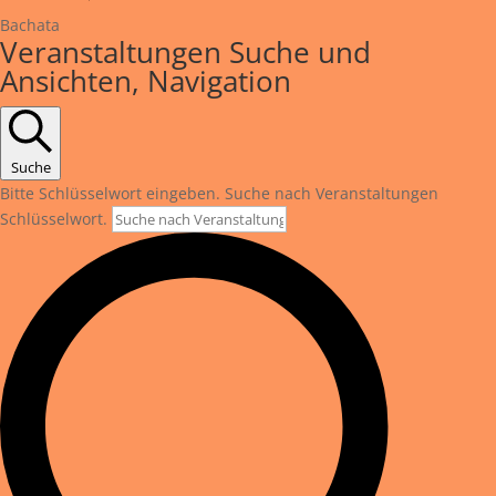
Bachata
Veranstaltungen
Veranstaltungen Suche und
Ansichten, Navigation
Suche
Bitte Schlüsselwort eingeben. Suche nach Veranstaltungen
Schlüsselwort.