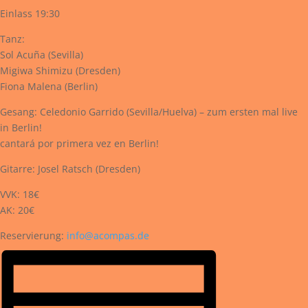
Einlass 19:30
Tanz:
Sol Acuña (Sevilla)
Migiwa Shimizu (Dresden)
Fiona Malena (Berlin)
Gesang: Celedonio Garrido (Sevilla/Huelva) – zum ersten mal live
in Berlin!
cantará por primera vez en Berlin!
Gitarre: Josel Ratsch (Dresden)
VVK: 18€
AK: 20€
Reservierung:
info@acompas.de