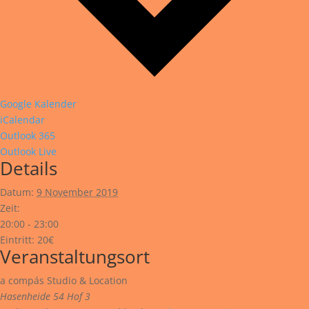
Google Kalender
iCalendar
Outlook 365
Outlook Live
Details
Datum:
9 November 2019
Zeit:
20:00 - 23:00
Eintritt:
20€
Veranstaltungsort
a compás Studio & Location
Hasenheide 54 Hof 3