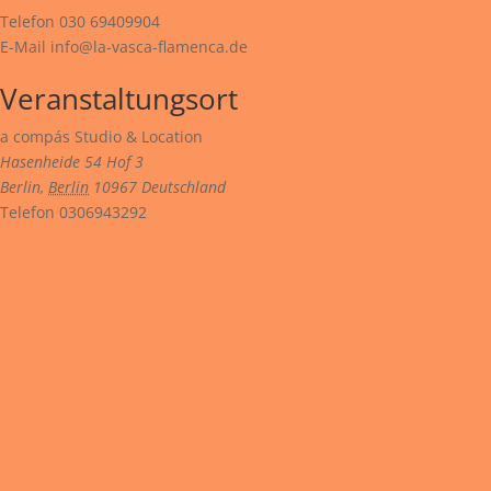
Telefon
030 69409904
E-Mail
info@la-vasca-flamenca.de
Veranstalter-Website anzeigen
Veranstaltungsort
a compás Studio & Location
Hasenheide 54 Hof 3
Berlin
,
Berlin
10967
Deutschland
Google Karte anzeigen
Telefon
0306943292
Veranstaltungsort-Website anzeigen