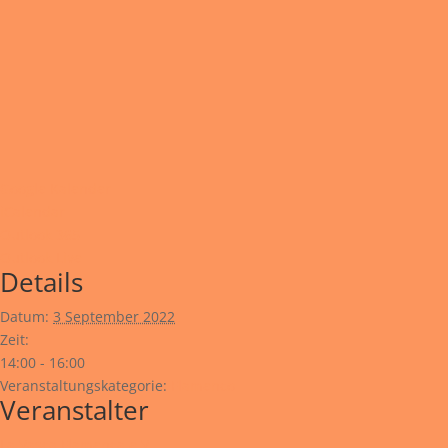
Google Kalender
iCalendar
Outlook 365
Outlook Live
Details
Datum:
3 September 2022
Zeit:
14:00 - 16:00
Veranstaltungskategorie:
Flamenco
Veranstalter
La Vasca Flamenca e.V.