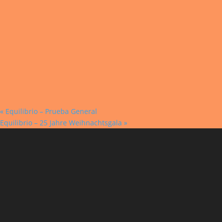
«
Equilibrio – Prueba General
Equilibrio – 25 Jahre Weihnachtsgala
»