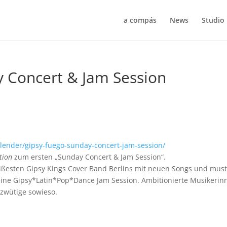
a compás
News
Studio
 Concert & Jam Session
lender/gipsy-fuego-sunday-concert-jam-session/
tion
zum ersten „Sunday Concert & Jam Session“.
eißesten Gipsy Kings Cover Band Berlins mit neuen Songs und must
 eine Gipsy*Latin*Pop*Dance Jam Session. Ambitionierte Musikerin
zwütige sowieso.