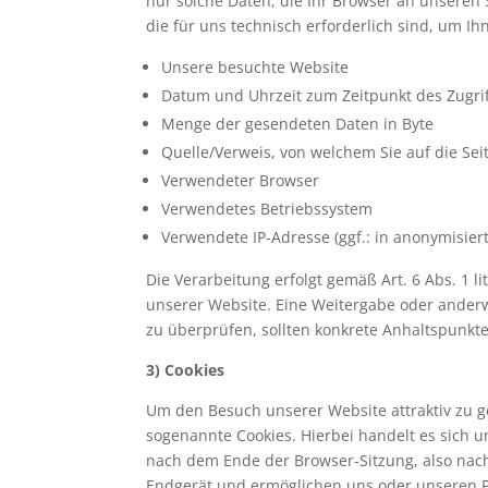
nur solche Daten, die Ihr Browser an unseren 
die für uns technisch erforderlich sind, um I
Unsere besuchte Website
Datum und Uhrzeit zum Zeitpunkt des Zugri
Menge der gesendeten Daten in Byte
Quelle/Verweis, von welchem Sie auf die Sei
Verwendeter Browser
Verwendetes Betriebssystem
Verwendete IP-Adresse (ggf.: in anonymisier
Die Verarbeitung erfolgt gemäß Art. 6 Abs. 1 l
unserer Website. Eine Weitergabe oder anderwei
zu überprüfen, sollten konkrete Anhaltspunkt
3) Cookies
Um den Besuch unserer Website attraktiv zu 
sogenannte Cookies. Hierbei handelt es sich 
nach dem Ende der Browser-Sitzung, also nach 
Endgerät und ermöglichen uns oder unseren P