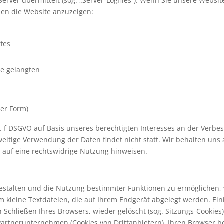
Server übermittelt (sog. „Server-Logfiles“). Wenn Sie unsere Websi
hnen die Website anzuzeigen:
ffes
te gelangten
ter Form)
it. f DSGVO auf Basis unseres berechtigten Interesses an der Verbes
tige Verwendung der Daten findet nicht statt. Wir behalten uns al
e auf eine rechtswidrige Nutzung hinweisen.
gestalten und die Nutzung bestimmter Funktionen zu ermöglichen,
um kleine Textdateien, die auf Ihrem Endgerät abgelegt werden. E
Schließen Ihres Browsers, wieder gelöscht (sog. Sitzungs-Cookies
artnerunternehmen (Cookies von Drittanbietern), Ihren Browser