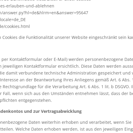
okies-erlauben-und-ablehnen
bin/answer.py?hl=de&hlrm=en&answer=95647
?locale=de_DE
de/cookies.html
 Cookies die Funktionalität unserer Website eingeschränkt sein ka
 per Kontaktformular oder E-Mail) werden personenbezogene Date
 jeweiligen Kontaktformular ersichtlich. Diese Daten werden aus
die damit verbundene technische Administration gespeichert und 
Interesse an der Beantwortung Ihres Anliegens gemäß Art. 6 Abs. 1 
he Rechtsgrundlage für die Verarbeitung Art. 6 Abs. 1 lit. b DSGV
der Fall, wenn sich aus den Umständen entnehmen lässt, dass der be
pflichten entgegenstehen.
undenkontos und zur Vertragsabwicklung
onenbezogene Daten weiterhin erhoben und verarbeitet, wenn Sie 
tteilen. Welche Daten erhoben werden, ist aus den jeweiligen Ein