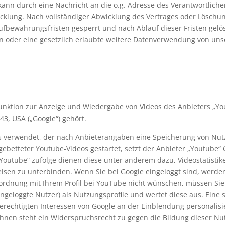
kann durch eine Nachricht an die o.g. Adresse des Verantwortlich
icklung. Nach vollständiger Abwicklung des Vertrages oder Lösch
ufbewahrungsfristen gesperrt und nach Ablauf dieser Fristen gelösc
n oder eine gesetzlich erlaubte weitere Datenverwendung von unse
unktion zur Anzeige und Wiedergabe von Videos des Anbieters „You
3, USA („Google“) gehört.
s verwendet, der nach Anbieterangaben eine Speicherung von Nut
gebetteter Youtube-Videos gestartet, setzt der Anbieter „Youtube“
outube“ zufolge dienen diese unter anderem dazu, Videostatistike
sen zu unterbinden. Wenn Sie bei Google eingeloggt sind, werden
ordnung mit Ihrem Profil bei YouTube nicht wünschen, müssen Sie 
eingeloggte Nutzer) als Nutzungsprofile und wertet diese aus. Ein
r berechtigten Interessen von Google an der Einblendung personali
hnen steht ein Widerspruchsrecht zu gegen die Bildung dieser Nut