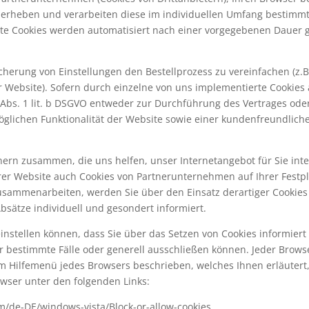
t, erheben und verarbeiten diese im individuellen Umfang bestim
nte Cookies werden automatisiert nach einer vorgegebenen Dauer ge
cherung von Einstellungen den Bestellprozess zu vereinfachen (z.B.
r Website). Sofern durch einzelne von uns implementierte Cookie
 Abs. 1 lit. b DSGVO entweder zur Durchführung des Vertrages oder
öglichen Funktionalität der Website sowie einer kundenfreundlich
rn zusammen, die uns helfen, unser Internetangebot für Sie inte
er Website auch Cookies von Partnerunternehmen auf Ihrer Festplat
sammenarbeiten, werden Sie über den Einsatz derartiger Cookie
sätze individuell und gesondert informiert.
o einstellen können, dass Sie über das Setzen von Cookies informi
bestimmte Fälle oder generell ausschließen können. Jeder Browser 
dem Hilfemenü jedes Browsers beschrieben, welches Ihnen erläutert
owser unter den folgenden Links:
om/de-DE/windows-vista/Block-or-allow-cookies