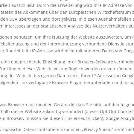
arkeit ausschließt. Durch die Erweiterung wird Ihre IP-Adresse von
staaten des Abkommens über den Europäischen Wirtschaftsraum zu
n den USA übertragen und dort gekürzt. In diesen Ausnahmefällen e
ten Interesses an der statistischen Analyse des Nutzerverhaltens 
tionen benutzen, um Ihre Nutzung der Website auszuwerten, um R
ebsitenutzung und der Internetnutzung verbundene Dienstleistun
er übermittelte IP-Adresse wird nicht mit anderen Daten von Goo
eine entsprechende Einstellung Ihrer Browser-Software verhindern
e Funktionen dieser Website vollumfänglich werden nutzen können.
ung der Website bezogenen Daten (inkl. Ihrer IP-Adresse) an Googl
olgenden Link verfügbare Browser-Plugin herunterladen und instal
e
von Browsern auf mobilen Geräten klicken Sie bitte auf den folgen
rhalb dieser Website zukünftig verhindert (dieses Opt-Out-Cookie 
em Browser, müssen Sie diesen Link erneut klicken): Google Analyt
europäische Datenschutzübereinkommen „Privacy Shield“ zertifizier